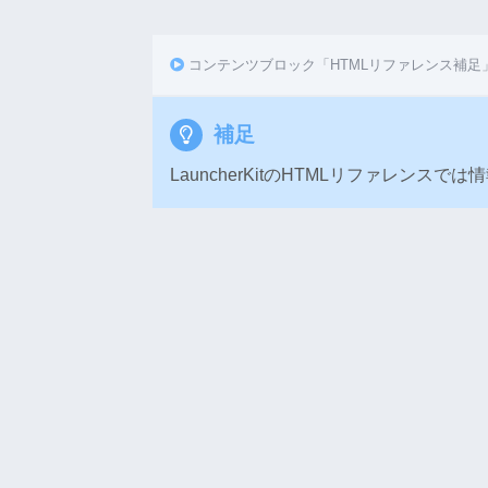
コンテンツブロック「HTMLリファレンス補足
補足
LauncherKitのHTMLリファレン